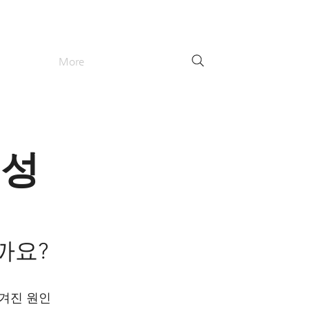
More
험성
까요?
숨겨진 원인