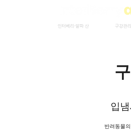
인터베리-알파 산
구강관리
구
입냄
반려동물의 