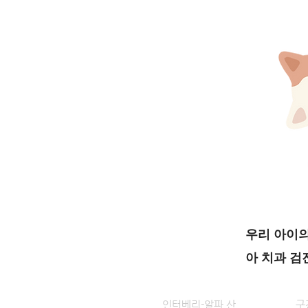
우리 아이의
아 치과 검
인터베리-알파 산
구